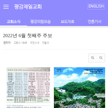
Sketchbook5, 스케치북5
Sketchbook5, 스케치북5
평강제일교회
ENGLISH
교회소식
평강의참모습
보도자료
언론기사
2022년 6월 첫째주 주보
관리자
조회 수
1645
추천 수
0
댓글
0