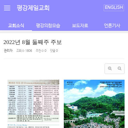
Sketchbook5, 스케치북5
Sketchbook5, 스케치북5
평강제일교회
ENGLISH
교회소식
평강의참모습
보도자료
언론기사
2022년 8월 둘째주 주보
관리자
조회 수
1806
추천 수
0
댓글
0