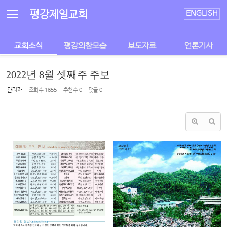
Sketchbook5, 스케치북5
Sketchbook5, 스케치북5
평강제일교회
ENGLISH
교회소식
평강의참모습
보도자료
언론기사
2022년 8월 셋째주 주보
관리자
조회 수
1655
추천 수
0
댓글
0