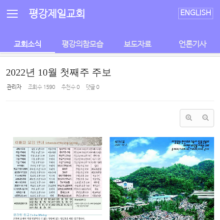
Sketchbook5, 스케치북5
Sketchbook5, 스케치북5
평강제일교회
ENGLISH
교회소식
평강의참모습
보도자료
언론기사
2022년 10월 첫째주 주보
관리자
조회 수
1590
추천 수
0
댓글
0