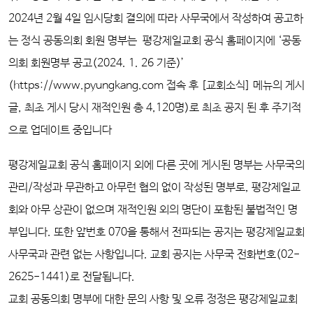
2024년 2월 4일 임시당회 결의에 따라 사무국에서 작성하여 공고하
는 정식 공동의회 회원 명부는
평강제일교회 공식 홈페이지에
‘
공동
의회 회원명부 공고(2024. 1. 26 기준)
’
(https://www.pyungkang.com 접속 후 [교회소식] 메뉴의
게시
글, 최초 게시 당시
재적인원 총 4,120명
)로 최초
공지 된 후 주기적
으로 업데이트 중입니다
평강제일교회 공식 홈페이지 외에 다른 곳에 게시된 명부는 사무국의
관리/작성과 무관하고 아무런 협의 없이 작성된 명부로, 평강제일교
회와 아무 상관이 없으며 재적인원 외의 명단이 포함된 불법적인 명
부입니다. 또한 앞번호 070을 통해서 전파되는 공지는 평강제일교회
사무국과 관련 없는 사항입니다. 교회 공지는 사무국 전화번호(02-
2625-1441)로 전달됩니다.
교회 공동의회 명부에 대한 문의 사항 및 오류 정정은 평강제일교회