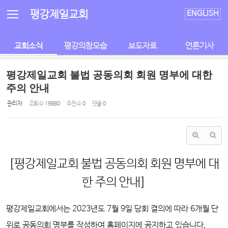
Sketchbook5, 스케치북5
Sketchbook5, 스케치북5
평강제일교회
ENGLISH
교회소식
평강의참모습
보도자료
언론기사
평강제일교회 불법 공동의회 회원 명부에 대한
주의 안내
관리자
조회 수
19880
추천 수
0
댓글
0
[평강제일교회 불법 공동의회 회원 명부에 대
한 주의 안내]
평강제일교회에서는 2023년도 7월 9일 당회 결의에 따라 6개월 단
위로 공동의회 명부를 작성하여 홈페이지에 공지하고 있습니다.