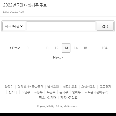
2022년 7월 다섯째주 주보
Date
2022.07.29
검색
Prev
1
...
11
12
13
14
15
...
104
Next
참평안
평강성서유물박물관
남선교회
실로선교회
요셉선교회
그루터기
헵시바
소년부
초등부
유년부
유치부
영아부
사무엘어린이구역
미스바성가대
기독사관학교
Copyright 2015
All Rights Reserved.