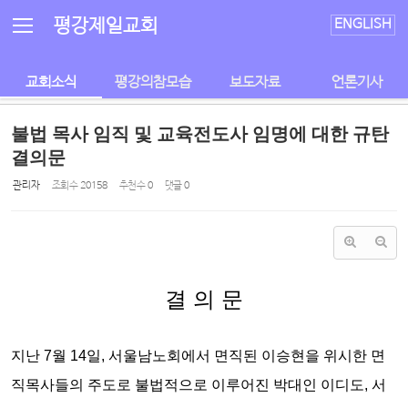
Sketchbook5, 스케치북5
Sketchbook5, 스케치북5
평강제일교회
ENGLISH
교회소식
평강의참모습
보도자료
언론기사
불법 목사 임직 및 교육전도사 임명에 대한 규탄
결의문
관리자
조회 수
20158
추천 수
0
댓글
0
결 의 문
지난 7월 14일, 서울남노회에서 면직된 이승현을 위시한 면
직목사들의 주도로
불법적으로 이루어진 박대인 이디도, 서