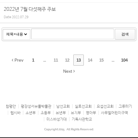
2022년 7월 다섯째주 주보
Date
2022.07.29
검색
Prev
1
...
11
12
13
14
15
...
104
Next
참평안
평강성서유물박물관
남선교회
실로선교회
요셉선교회
그루터기
헵시바
소년부
초등부
유년부
유치부
영아부
사무엘어린이구역
미스바성가대
기독사관학교
Copyright 2015
All Rights Reserved.