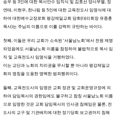
승우 등 3인에 대한 목사안수 임직식 및 김효선 양사무엘, 정
연태, 이현우, 한나림 등 5인에 대한 교육전도사 임명식
에 대
하여 대한예수교장로회 평강제일교회 당회(대리회장 유종훈
목사)는 주님의
이름으로 이를 강력히 규탄하는 바이다.
첫째,
이들은 우리 교회가 소속된 ‘서울남노회’에서 전원 제명
되었음에도 서울남노회 이름을 참칭하여 불법적으로 목사 임
직 및 교육전도사 임명식을 거행하였다.
이는
교단과 노회의 치리권
을 무시할 뿐 아니라
평강제일교
회의 명칭을 도용한 명백한 범죄행위이다.
둘째,
교육전도사의 임명은 교회 정관 및 교회운영규정에 의
하여 담임목사의 권한임에도 불구하고 참칭 서울남노회 이름
으로 임명한 것은
교회 담임목사의 인사권 침해
임은 물론, 전
도사의 교구 및 기관배치에 대한
정기당회 보고권까지 침해