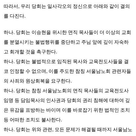
따라서, 우리 당회는
일사각오의 정신으로
아래와 같이
결의
를 다진다.
하나.
당회는
이승현을 위시한 면직 목사들이 더 이상의 교회
를 분열시키는 불법행위를 중단하고 주님 앞에 깊이 자숙하
고 회개할 것을
촉구한다.
하나.
당회는
불법적으로 임직된 목사와 교육전도사들을 결
코 인정할 수 없으며, 이를 주도한 참칭 서울남노회 관련자들
의 사죄와 원상회복을
요구한다.
하나.
당회는
참칭 서울남노회의 면직 목사들의 교육전도사
임명 등 담임목사의 인사권과 당회의 권리 침해에 대하여 깊
은 유감을 표방하는 바이며 이를 바로잡기 위한 법적인 조치
등 어떠한 조치도
불사한다.
하나.
당회는
위와 관련, 모든 문제가 해결될 때까지 서울남노