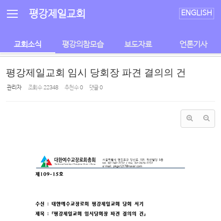
Sketchbook5, 스케치북5
Sketchbook5, 스케치북5
평강제일교회
ENGLISH
교회소식
평강의참모습
보도자료
언론기사
평강제일교회 임시 당회장 파견 결의의 건
관리자
조회 수
22348
추천 수
0
댓글
0