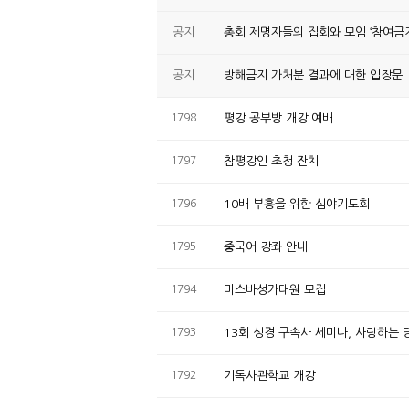
공지
총회 제명자들의 집회와 모임 ‘참여금지
공지
방해금지 가처분 결과에 대한 입장문
1798
평강 공부방 개강 예배
1797
참평강인 초청 잔치
1796
10배 부흥을 위한 심야기도회
1795
중국어 강좌 안내
1794
미스바성가대원 모집
1793
13회 성경 구속사 세미나, 사랑하는
1792
기독사관학교 개강