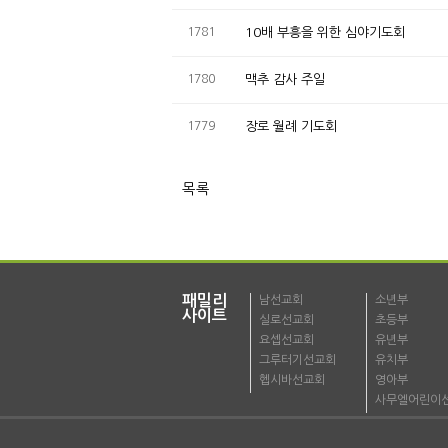
1781
10배 부흥을 위한 심야기도회
1780
맥추 감사 주일
1779
장로 월례 기도회
목록
패밀리
남선교회
소년부
사이트
실로선교회
초등부
요셉선교회
유년부
그루터기선교회
유치부
헵시바선교회
영아부
사무엘어린이