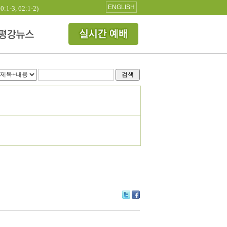
ENGLISH
3, 62:1-2)
검색
Tw
Fa
itte
ce
r
bo