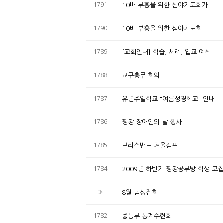
1791
10배 부흥을 위한 심야기도회가
1790
10배 부흥을 위한 심야기도회
1789
[교회안내] 학습, 세례, 입교 예식
1788
교구총무 회의
1787
유년주일학교 "여름성경학교" 안내
1786
평강 장애인의 날 행사
1785
브라스밴드 겨울캠프
1784
2009년 하반기 평강공부방 학생 모
»
8월 남성집회
1782
중등부 동계수련회