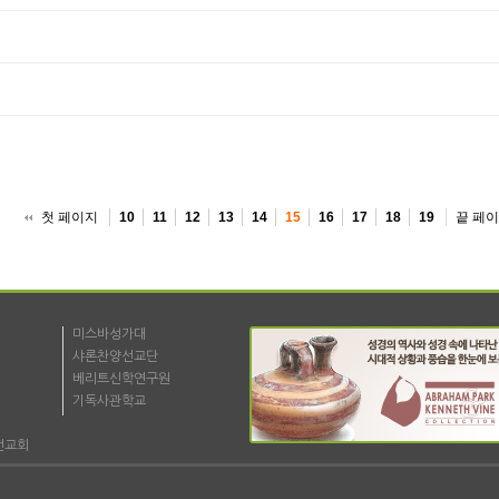
첫 페이지
끝 페
10
11
12
13
14
15
16
17
18
19
미스바성가대
샤론찬양선교단
베리트신학연구원
기독사관학교
선교회