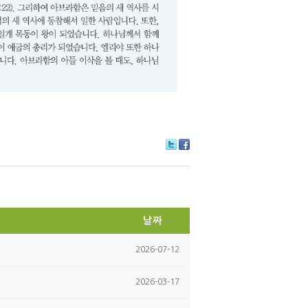
Tw
Fa
itte
ce
r
bo
ok
날짜
2026-07-12
2026-03-17