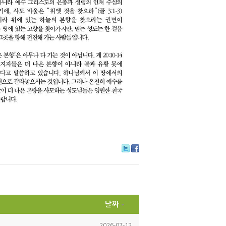
Tw
Fa
itte
ce
r
bo
ok
날짜
2026-07-12