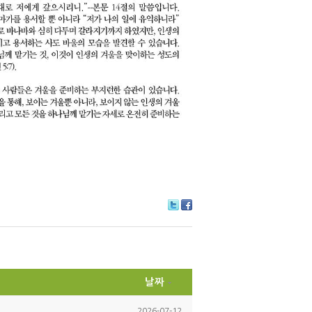
Tw
Fa
itte
ce
r
bo
ok
날짜
2026-07-12