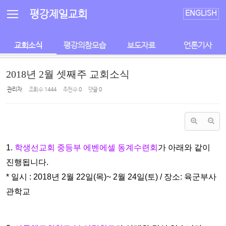
Sketchbook5, 스케치북5
Sketchbook5, 스케치북5
평강제일교회
ENGLISH
교회소식
평강의참모습
보도자료
언론기사
2018년 2월 셋째주 교회소식
관리자
조회 수
1444
추천 수
0
댓글
0
1.
학생선교회 중등부 에벤에셀 동계수련회
가 아래와 같이
진행됩니다.
* 일시 : 2018년 2월 22일(목)~ 2월 24일(토) / 장소: 육군부사
관학교