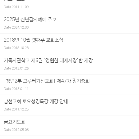
Date
2011.11.09
2025년 신년감사예배 주보
Date
2024.12.30
2018년 10월 넷째주 교회소식
Date
2018.10.28
기독사관학교 제6권 "영원한 대제사장"반 개강
Date
2012.01.26
[청년2부 그루터기선교회] 제47차 정기총회
Date
2015.01.11
남선교회 토요성경특강 개강 안내
Date
2011.12.25
금요기도회
Date
2012.05.06