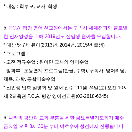
* 대상 : 학부모, 교사, 학생
5.
P.C.A. 평강 영어 선교원에서는 구속사 세계전파와 글로벌
한 인재양성을
위해 2019년도 신입생 원아를 모집합니다.
* 대상 5~7세 유아(2013년, 2014년, 2015년 출생)
* 프로그램 :
- 오전 정규수업 : 원어민 교사의 영어수업
- 방과후 : 초등연계 프로그램(한글, 수학), 구속사, 영어리딩,
체육, 과학, 통
합미술수업
* 신입생 입학 설명회 및 원서 접수 : 11월 24일(토) 오전 10시
제 2교육관
P.C.A. 평강 영어선교원(02-2618-6245)
6.
나라의 평안과 교회 부흥을 위한 금요특별기도회가 매주
금요일 오후 8
시 30분 부터 여호수아 성전에서 진행됩니다.