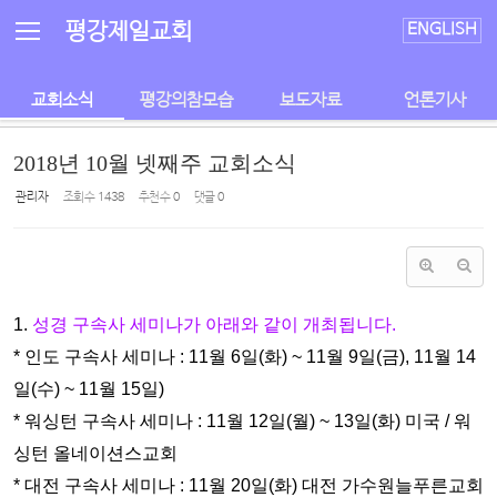
Sketchbook5, 스케치북5
Sketchbook5, 스케치북5
평강제일교회
ENGLISH
교회소식
평강의참모습
보도자료
언론기사
2018년 10월 넷째주 교회소식
관리자
조회 수
1438
추천 수
0
댓글
0
1.
성경 구속사 세미나가 아래와 같이 개최됩니다.
* 인도 구속사 세미나 : 11월 6일(화) ~ 11월 9일(금), 11월 14
일(수) ~ 11월
15일)
* 워싱턴 구속사 세미나 : 11월 12일(월) ~ 13일(화) 미국 / 워
싱턴 올네이션
스교회
* 대전 구속사 세미나 : 11월 20일(화) 대전 가수원늘푸른교회