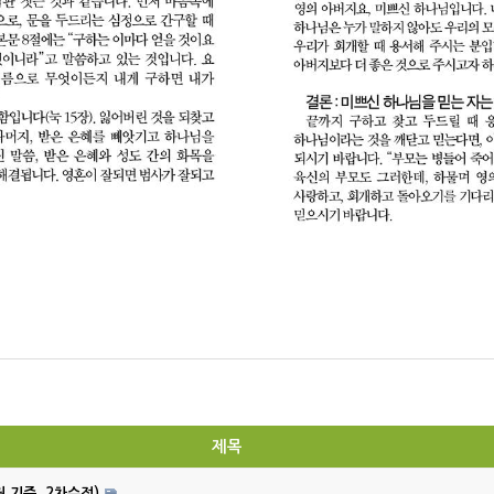
제목
월 기준, 2차수정)