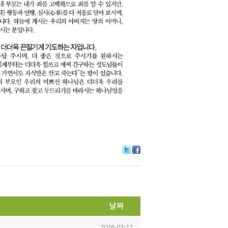
Tw
Fa
itte
ce
r
bo
ok
날짜
2026-07-12