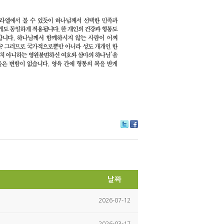
Tw
Fa
itte
ce
r
bo
ok
날짜
2026-07-12
2026-03-17