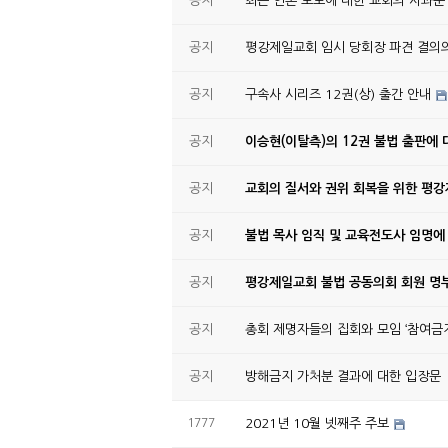
공지
최근 언론 보도에 대한 교회의 사과문
공지
평강제일교회 임시 당회장 파견 결의
공지
구속사 시리즈 12권(상) 출간 안내
공지
이승현(이탈측)의 12권 불법 출판에 
공지
교회의 질서와 권위 회복을 위한 평
공지
불법 목사 임직 및 교육전도사 임명에
공지
평강제일교회 불법 공동의회 회원 명부
공지
총회 제명자들의 집회와 모임 ‘참여금지
공지
방해금지 가처분 결과에 대한 입장문
1777
2021년 10월 넷째주 주보