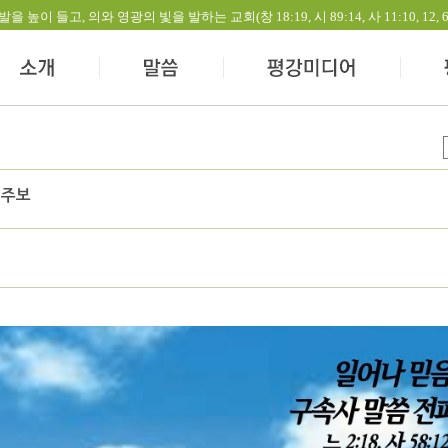
들고, 의와 영광의 빛을 발하는 교회(창 18:19, 시 89:14, 사 11:10, 12, 60:1-
 주보