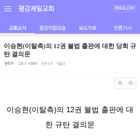
Sketchbook5, 스케치북5
Sketchbook5, 스케치북5
평강제일교회
ENGLISH
교회소식
평강의참모습
보도자료
언론기사
이승현(이탈측)의 12권 불법 출판에 대한 당회 규
탄 결의문
관리자
조회 수
16969
추천 수
0
댓글
0
이승현
(
이탈측
)
의
12
권 불법 출판에 대
한 규탄 결의문