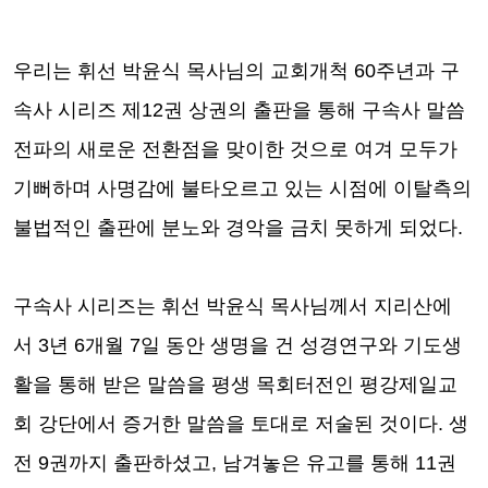
우리는 휘선 박윤식 목사님의 교회개척
60
주년과 구
속사 시리즈 제
12
권 상권의 출판을 통해 구속사 말씀
전파의 새로운 전환점을 맞이한 것으로 여겨 모두가
기뻐하며 사명감에 불타오르고 있는 시점에 이탈측의
불법적인 출판에 분노와 경악을 금치 못하게 되었다
.
구속사 시리즈는 휘선 박윤식 목사님께서 지리산에
서
3
년
6
개월
7
일 동안 생명을 건 성경연구와 기도생
활을 통해 받은 말씀을 평생 목회터전인 평강제일교
회 강단에서 증거한 말씀을 토대로 저술된 것이다
.
생
전
9
권까지 출판하셨고
,
남겨놓은 유고를 통해
11
권