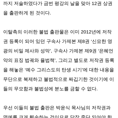
까지 저술하였다가 금번 평강의 날을 맞아
12
권 상권
을 출판하게 된 것이다
.
이탈측의 이러한 불법 출판물은 이미
2012
년에 저작
권 등록이 되어 있던 구속사 가제본 제
8
권
‘
신묘한 영
광의 비밀 제사와 성막
’,
구속사 가제본 제
9
권
‘
은혜언
약의 표징 법궤와 율법책
’,
그리고 별도로 저작권 등록
을 해놓은
‘
예수 그리스도의 탄생 시기
’
에 대한 내용을
무단으로 복제하고 불법적으로 짜깁기한 것이기에 이
들의 무모함과 불법성에 분노를 금할 수 없다
.
우선 이들의 불법 출판은 박윤식 목사님의 저작권과
명예를 크게 훼손하는 것이므로 당장 중단 되어야 한