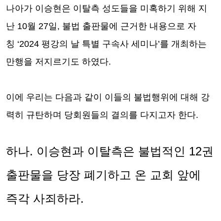
나아가 이승현은 이탈측 성도들을 미혹하기 위해 지
난
10
월
27
일
,
불법 출판물에 근거한 내용으로 자
칭
‘2024
평강의 날 특별 구속사 세미나
’
를 개최하는
만행을 저지르기도 하였다
.
이에 우리는 다음과 같이 이들의 불법행위에 대해 강
력히 규탄하며 당회원들의 결의를 다지고자 한다
.
하나
.
이승현과 이탈측은 불법적인
12
권
출판물을 당장 폐기하고 온 교회 앞에
즉각 사죄하라
.