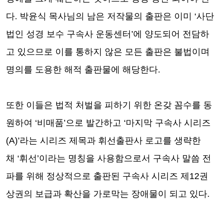
다
.
박윤식 목사님의 남은 저작물의 출판은 이미
‘
사단
법인 성경 보수 구속사 운동센터
’
에 양도되어 전담하
고 있으므로 이를 통하지 않은 모든 출판은 불법이며
명의를 도용한 해적 출판물에 해당한다
.
또한 이들은 법적 처벌을 피하기 위한 온갖 꼼수를 동
원하여
‘
비매품
’
으로 발간하고
‘
마지막 구속사 시리즈
(A)’
라는 시리즈 제목과 휘선출판사 로고를 생략한
채
‘
휘선
’
이라는 명칭을 사용함으로서 구속사 말씀 전
파를 위해 정상적으로 출판된 구속사 시리즈 제
12
권
상권의 보급과 확산을 가로막는 장애물이 되고 있다
.