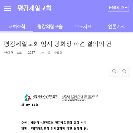
Sketchbook5, 스케치북5
Sketchbook5, 스케치북5
평강제일교회
ENGLISH
교회소식
평강의참모습
보도자료
언론기사
평강제일교회 임시 당회장 파견 결의의 건
관리자
조회 수
12257
추천 수
0
댓글
0