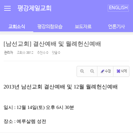
Sketchbook5, 스케치북5
Sketchbook5, 스케치북5
평강제일교회
ENGLISH
교회소식
평강의참모습
보도자료
언론기사
[남선교회] 결산예배 및 월례헌신예배
관리자
조회 수
3812
추천 수
0
댓글
0
수정
삭제
2013년 남선교회 결산예배 및 12월 월례헌신예배
일시 :
12월 14일(토) 오후 6시 30분
장소 :
예루살렘 성전