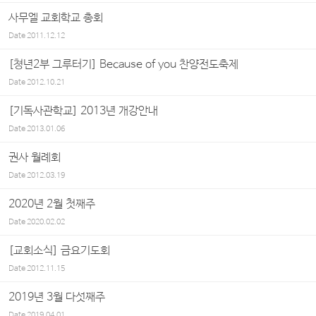
사무엘 교회학교 총회
Date
2011.12.12
[쳥년2부 그루터기] Because of you 찬양전도축제
Date
2012.10.21
[기독사관학교] 2013년 개강안내
Date
2013.01.06
권사 월례회
Date
2012.03.19
2020년 2월 첫째주
Date
2020.02.02
[교회소식] 금요기도회
Date
2012.11.15
2019년 3월 다섯째주
Date
2019.04.01