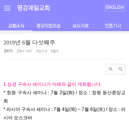
Sketchbook5, 스케치북5
Sketchbook5, 스케치북5
평강제일교회
ENGLISH
교회소식
평강의참모습
보도자료
언론기사
2019년 6월 다섯째주
관리자
조회 수
1427
추천 수
0
댓글
0
1.성경 구속사 세미나가 아래와 같이 개최됩니다.
* 창원 구속사 세미나 : 7월 2일(화) / 장소 : 창원 동산중앙교
회
* 러시아 구속사 세미나 : 7월 4일(목) ~ 7월 6일(토) / 장소 : 러
시아 모스크바