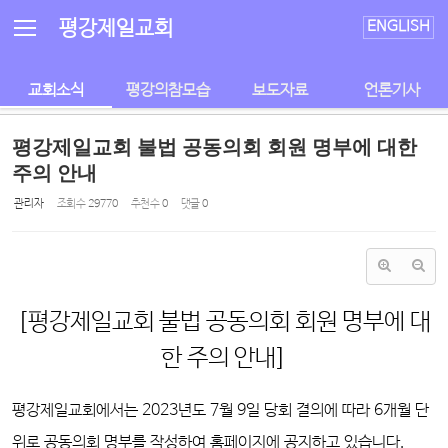
Sketchbook5, 스케치북5
Sketchbook5, 스케치북5
평강제일교회
ENGLISH
교회소식
평강의참모습
보도자료
언론기사
평강제일교회 불법 공동의회 회원 명부에 대한
주의 안내
관리자
조회 수
29770
추천 수
0
댓글
0
[평강제일교회 불법 공동의회 회원 명부에 대
한 주의 안내]
평강제일교회에서는 2023년도 7월 9일 당회 결의에 따라 6개월 단
위로 공동의회 명부를 작성하여 홈페이지에 공지하고 있습니다.