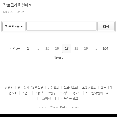
장로월례헌신예배
Date
2012.08.26
검색
Prev
1
...
15
16
17
18
19
...
104
Next
참평안
평강성서유물박물관
남선교회
실로선교회
요셉선교회
그루터기
헵시바
소년부
초등부
유년부
유치부
영아부
사무엘어린이구역
미스바성가대
기독사관학교
Copyright 2015
All Rights Reserved.