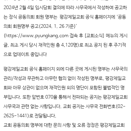
2024년 2월 4일 임시당회 결의에 따라 사무국에서 작성하여 공고하
는 정식 공동의회 회원 명부는
평강제일교회 공식 홈페이지에
‘
공동
의회 회원명부 공고(2024. 1. 26 기준)
’
(https://www.pyungkang.com 접속 후 [교회소식] 메뉴의
게시
글, 최초 게시 당시
재적인원 총 4,120명
)로 최초
공지 된 후 주기적
으로 업데이트 중입니다
평강제일교회 공식 홈페이지 외에 다른 곳에 게시된 명부는 사무국의
관리/작성과 무관하고 아무런 협의 없이 작성된 명부로, 평강제일교
회와 아무 상관이 없으며 재적인원 외의 명단이 포함된 불법적인 명
부입니다. 또한 앞번호 070을 통해서 전파되는 공지는 평강제일교회
사무국과 관련 없는 사항입니다. 교회 공지는 사무국 전화번호(02-
2625-1441)로 전달됩니다.
교회 공동의회 명부에 대한 문의 사항 및 오류 정정은 평강제일교회