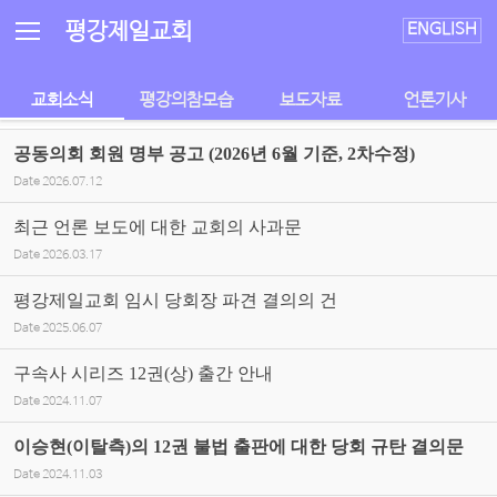
Sketchbook5, 스케치북5
Sketchbook5, 스케치북5
평강제일교회
ENGLISH
교회소식
평강의참모습
보도자료
언론기사
공동의회 회원 명부 공고 (2026년 6월 기준, 2차수정)
Date
2026.07.12
최근 언론 보도에 대한 교회의 사과문
Date
2026.03.17
평강제일교회 임시 당회장 파견 결의의 건
Date
2025.06.07
구속사 시리즈 12권(상) 출간 안내
Date
2024.11.07
이승현(이탈측)의 12권 불법 출판에 대한 당회 규탄 결의문
Date
2024.11.03