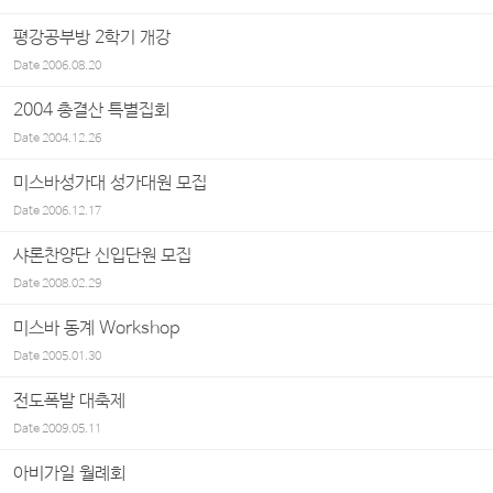
평강공부방 2학기 개강
Date
2006.08.20
2004 총결산 특별집회
Date
2004.12.26
미스바성가대 성가대원 모집
Date
2006.12.17
샤론찬양단 신입단원 모집
Date
2008.02.29
미스바 동계 Workshop
Date
2005.01.30
전도폭발 대축제
Date
2009.05.11
아비가일 월례회