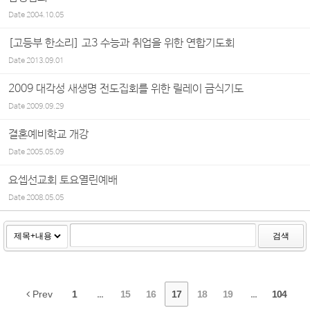
Date
2004.10.05
[고등부 한소리] 고3 수능과 취업을 위한 연합기도회
Date
2013.09.01
2009 대각성 새생명 전도집회를 위한 릴레이 금식기도
Date
2009.09.29
결혼예비학교 개강
Date
2005.05.09
요셉선교회 토요열린예배
Date
2008.05.05
검색
Prev
1
...
15
16
17
18
19
...
104