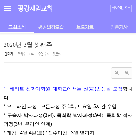
Sketchbook5, 스케치북5
Sketchbook5, 스케치북5
평강제일교회
ENGLISH
교회소식
평강의참모습
보도자료
언론기사
2020년 3월 셋째주
관리자
조회 수
1710
추천 수
0
댓글
0
1. 베리트 신학대학원 대학교에서는 신(편)입생을 모집
합니
다.
* 오프라인 과정 : 모든과정 주 1회, 토요일 5시간 수업
* 구속사 박사과정(3년), 목회학 박사과정(3년), 목회학 석사
과정(3년, 온라인 연계)
* 개강 : 4월 4일(토) / 접수마감 : 3월 말까지