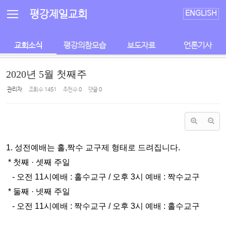
Sketchbook5, 스케치북5
Sketchbook5, 스케치북5
평강제일교회
ENGLISH
교회소식
평강의참모습
보도자료
언론기사
2020년 5월 첫째주
관리자
조회 수
1451
추천 수
0
댓글
0
1. 성전예배
는 홀,짝수 교구제 형태로 드려집니다.
* 첫째 · 셋째 주일
- 오전 11시예배 : 홀수교구 / 오후 3시 예배 : 짝수교구
* 둘째 · 넷째 주일
- 오전 11시예배 : 짝수교구 / 오후 3시 예배 : 홀수교구