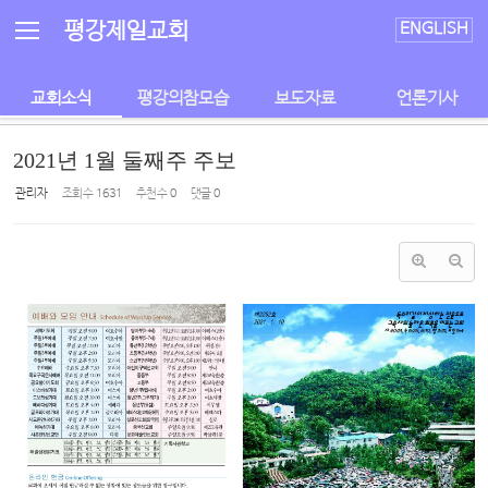
Sketchbook5, 스케치북5
Sketchbook5, 스케치북5
평강제일교회
ENGLISH
교회소식
평강의참모습
보도자료
언론기사
2021년 1월 둘째주 주보
관리자
조회 수
1631
추천 수
0
댓글
0