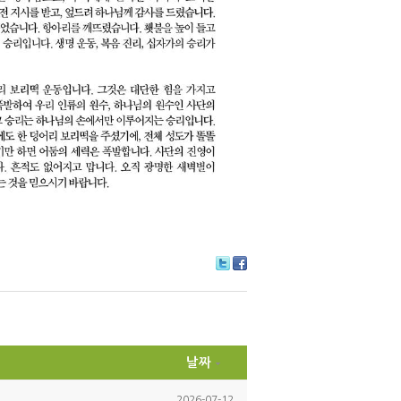
Tw
Fa
itte
ce
r
bo
ok
날짜
2026-07-12