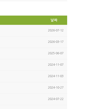
itte
ce
r
bo
ok
날짜
2026-07-12
2026-03-17
2025-06-07
2024-11-07
2024-11-03
2024-10-27
2024-07-22