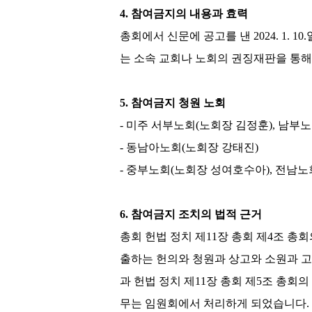
4.
참여금지의 내용과 효력
총회에서 신문에 공고를 낸
2024. 1. 10.
는 소속 교회나 노회의 권징재판을 통
5.
참여금지 청원 노회
-
미주 서부노회
(
노회장 김정훈
),
남부노
-
동남아노회
(
노회장 강태진
)
-
중부노회
(
노회장 성여호수아
),
전남노
6.
참여금지 조치의 법적 근거
총회 헌법 정치 제
11
장 총회 제
4
조 총회
출하는 헌의와 청원과 상고와 소원과 
과 헌법 정치 제
11
장 총회 제
5
조 총회의
무는 임원회에서 처리하게 되었습니다
.