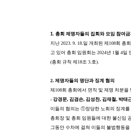
1. 총회 제명자들의 집회와 모임 참여금
지난
2023. 9. 18.
일 개최된 제
108
회 총
고 있어 총회 임원회는
2024
년
1
월
4
일 
(
총회 규칙 제
18
조
3.
호
).
2.
제명자들의 명단과 징계 혐의
제
108
회 총회에서 면직 및 제명 처분을
-
강경문
,
김겸손
,
김성찬
,
김재철
,
박태
이들의 혐의는
①
정당한 노회의 징계를
총회장 및 총회 임원들에 대한 불신임
그동안 수차에 걸쳐 이들의 불법행동을