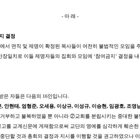
-
아 래
-
지 결정
회에서 면직 및 제명이 확정된 목사들이 여전히 불법적인 모임을 
만장일치로 이들 제명자들의 집회와 모임에
‘
참여금지
’
결정을 내
 받은 자들은 다음의
16
인입니다
.
근
,
안현태
,
엄형준
,
오세용
,
이상규
,
이성규
,
이승현
,
임광호
,
조영
 거부하고 불복하였을 뿐 아니라
②
교회를 분립시키는 중대한 
 공고를 교계신문에 게재함으로써 교단의 명예를 심각하게 훼손한
 중단할 것과 총회의 결정과 지시를 이행할 것을 권고하였으나 