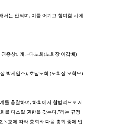
여해서는 안되며
,
이를 어기고 참여할 시에
 권종상
),
캐나다노회
(
노회장 이갑배
)
장 박제임스
),
호남노회
(
노회장 오학모
)
관계를 총찰하며
,
하회에서 합법적으로 제
교회를 다스릴 권한을 갖는다
.”
라는 규정
조
3.
호에 따라 총회와 다음 총회 중에 업