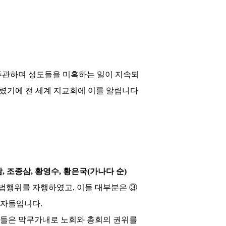
주관하며 성도들을 미혹하는 일이 지속되
렸기에 전 세계 지교회에 이를 알립니다
남
,
조종삼
,
황영수
,
황은국
(
가나다 순
)
불법행위를 자행하였고
,
이들 대부분은
③
 자들입니다
.
이들은 막무가내로 노회와 총회의 권위를