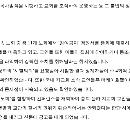
 목사임직을 시행하고 교회를 조직하여 운영하는 등 그 불법의 정
속 노회 중 총
11
개 노회에서
‘
참여금지
’
청원서를 총회에 제출
들을 미혹하고 있고
,
교인들 또한 이들의 집회에 참여하거나 동조
을 파악하여 강력한 조치를 취해달라는 취지였습니다
.
 당회의
‘
시찰의뢰
’
를 요청받아 시찰한 결과 징계자들이 주
4
회씩 
을 확인하였습니다
.
또한 국내 지교회 소속 교인들은 더케이호텔이
의 문제점이 지속되고 있음도 확인하였습니다
.
남노회
’
를 참칭하여 컨퍼런스를 개최하여 총회 산하 지교회 교인
 분열과 교단의 질서와 권위가 훼손되어서는 안되겠다는 판단 하
정을 내리고 신문에 공고를 내게 되었습니다
.