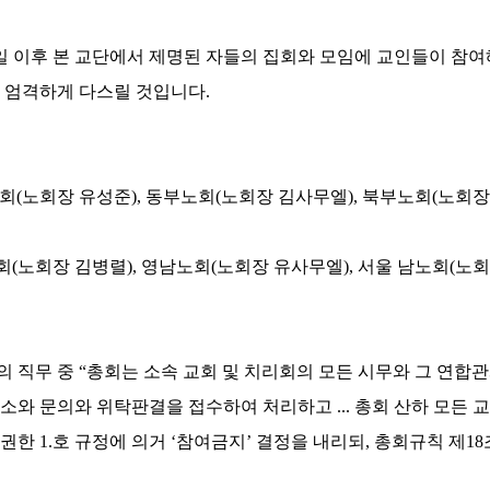
일 이후 본 교단에서 제명된 자들의 집회와 모임에 교인들이 참
해 엄격하게 다스릴 것입니다
.
회
(
노회장 유성준
),
동부노회
(
노회장 김사무엘
),
북부노회
(
노회장
회
(
노회장 김병렬
),
영남노회
(
노회장 유사무엘
),
서울 남노회
(
노회
의 직무 중
“
총회는 소속 교회 및 치리회의 모든 시무와 그 연합
고소와 문의와 위탁판결을 접수하여 처리하고
...
총회 산하 모든 
 권한
1.
호 규정에 의거
‘
참여금지
’
결정을 내리되
,
총회규칙 제
18