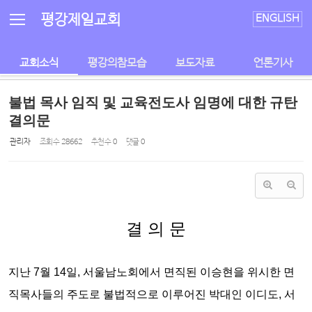
Sketchbook5, 스케치북5
Sketchbook5, 스케치북5
평강제일교회
ENGLISH
교회소식
평강의참모습
보도자료
언론기사
불법 목사 임직 및 교육전도사 임명에 대한 규탄
결의문
관리자
조회 수
28662
추천 수
0
댓글
0
결 의 문
지난 7월 14일, 서울남노회에서 면직된 이승현을 위시한 면
직목사들의 주도로
불법적으로 이루어진 박대인 이디도, 서