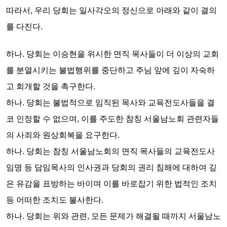
따라서, 우리 당회는
일사각오의 정신으로
아래와 같이
결의
를 다진다.
하나.
당회는
이승현을 위시한 면직 목사들이 더 이상의 교회
를 분열시키는 불법행위를 중단하고 주님 앞에 깊이 자숙하
고 회개할 것을
촉구한다.
하나.
당회는
불법적으로 임직된 목사와 교육전도사들을 결
코 인정할 수 없으며, 이를 주도한 참칭 서울남노회 관련자들
의 사죄와 원상회복을
요구한다.
하나.
당회는
참칭 서울남노회의 면직 목사들의 교육전도사
임명 등 담임목사의 인사권과 당회의 권리 침해에 대하여 깊
은 유감을 표방하는 바이며 이를 바로잡기 위한 법적인 조치
등 어떠한 조치도
불사한다.
하나.
당회는
위와 관련, 모든 문제가 해결될 때까지 서울남노