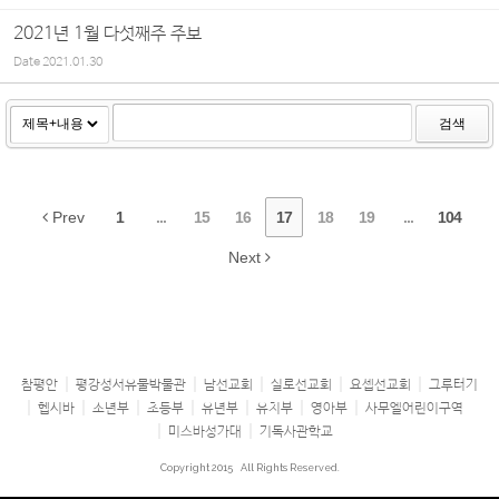
2021년 1월 다섯째주 주보
Date
2021.01.30
검색
Prev
1
...
15
16
17
18
19
...
104
Next
참평안
평강성서유물박물관
남선교회
실로선교회
요셉선교회
그루터기
헵시바
소년부
초등부
유년부
유치부
영아부
사무엘어린이구역
미스바성가대
기독사관학교
Copyright 2015
All Rights Reserved.