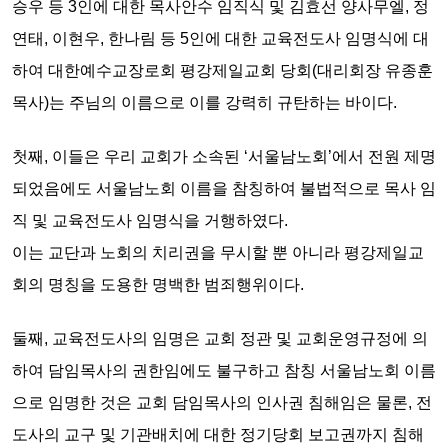
승우 등 3인에 대한 목사안수 임직식 및 김효선 양사무엘, 정
연태, 이현우, 한나림 등 5인에 대한 교육전도사 임명식
에 대
하여 대한예수교장로회 평강제일교회 당회(대리회장 유종훈
목사)는 주님의
이름으로 이를 강력히 규탄하는 바이다.
첫째,
이들은 우리 교회가 소속된 ‘서울남노회’에서 전원 제명
되었음에도 서울남노회 이름을 참칭하여 불법적으로 목사 임
직 및 교육전도사 임명식을 거행하였다.
이는
교단과 노회의 치리권
을 무시할 뿐 아니라
평강제일교
회의 명칭을 도용한 명백한 범죄행위이다.
둘째,
교육전도사의 임명은 교회 정관 및 교회운영규정에 의
하여 담임목사의 권한임에도 불구하고 참칭 서울남노회 이름
으로 임명한 것은
교회 담임목사의 인사권 침해
임은 물론, 전
도사의 교구 및 기관배치에 대한
정기당회 보고권까지 침해