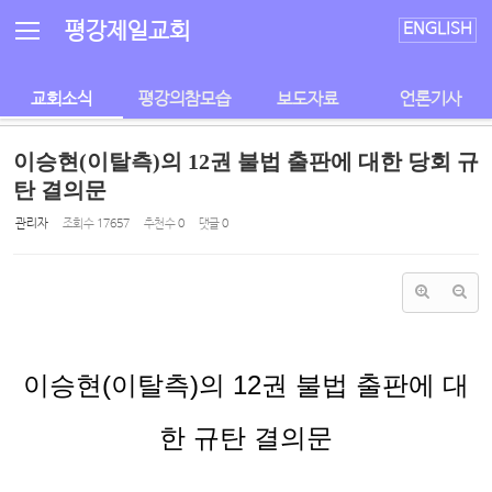
Sketchbook5, 스케치북5
Sketchbook5, 스케치북5
평강제일교회
ENGLISH
교회소식
평강의참모습
보도자료
언론기사
이승현(이탈측)의 12권 불법 출판에 대한 당회 규
탄 결의문
관리자
조회 수
17657
추천 수
0
댓글
0
이승현
(
이탈측
)
의
12
권 불법 출판에 대
한 규탄 결의문