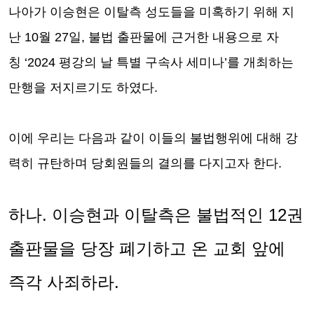
나아가 이승현은 이탈측 성도들을 미혹하기 위해 지
난
10
월
27
일
,
불법 출판물에 근거한 내용으로 자
칭
‘2024
평강의 날 특별 구속사 세미나
’
를 개최하는
만행을 저지르기도 하였다
.
이에 우리는 다음과 같이 이들의 불법행위에 대해 강
력히 규탄하며 당회원들의 결의를 다지고자 한다
.
하나
.
이승현과 이탈측은 불법적인
12
권
출판물을 당장 폐기하고 온 교회 앞에
즉각 사죄하라
.