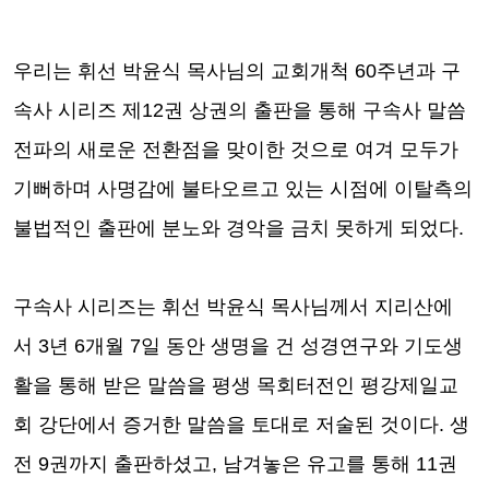
우리는 휘선 박윤식 목사님의 교회개척
60
주년과 구
속사 시리즈 제
12
권 상권의 출판을 통해 구속사 말씀
전파의 새로운 전환점을 맞이한 것으로 여겨 모두가
기뻐하며 사명감에 불타오르고 있는 시점에 이탈측의
불법적인 출판에 분노와 경악을 금치 못하게 되었다
.
구속사 시리즈는 휘선 박윤식 목사님께서 지리산에
서
3
년
6
개월
7
일 동안 생명을 건 성경연구와 기도생
활을 통해 받은 말씀을 평생 목회터전인 평강제일교
회 강단에서 증거한 말씀을 토대로 저술된 것이다
.
생
전
9
권까지 출판하셨고
,
남겨놓은 유고를 통해
11
권