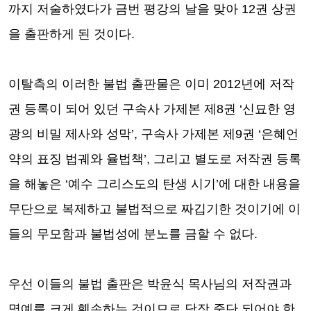
까지 저술하였다가 금번 평강의 날을 맞아
12
권 상권
을 출판하게 된 것이다
.
이탈측의 이러한 불법 출판물은 이미
2012
년에 저작
권 등록이 되어 있던 구속사 가제본 제
8
권
‘
신묘한 영
광의 비밀 제사와 성막
’,
구속사 가제본 제
9
권
‘
은혜언
약의 표징 법궤와 율법책
’,
그리고 별도로 저작권 등록
을 해놓은
‘
예수 그리스도의 탄생 시기
’
에 대한 내용을
무단으로 복제하고 불법적으로 짜깁기한 것이기에 이
들의 무모함과 불법성에 분노를 금할 수 없다
.
우선 이들의 불법 출판은 박윤식 목사님의 저작권과
명예를 크게 훼손하는 것이므로 당장 중단 되어야 한