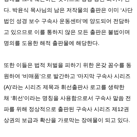
다
.
박윤식 목사님의 남은 저작물의 출판은 이미
‘
사단
법인 성경 보수 구속사 운동센터
’
에 양도되어 전담하
고 있으므로 이를 통하지 않은 모든 출판은 불법이며
명의를 도용한 해적 출판물에 해당한다
.
또한 이들은 법적 처벌을 피하기 위한 온갖 꼼수를 동
원하여
‘
비매품
’
으로 발간하고
‘
마지막 구속사 시리즈
(A)’
라는 시리즈 제목과 휘선출판사 로고를 생략한
채
‘
휘선
’
이라는 명칭을 사용함으로서 구속사 말씀 전
파를 위해 정상적으로 출판된 구속사 시리즈 제
12
권
상권의 보급과 확산을 가로막는 장애물이 되고 있다
.