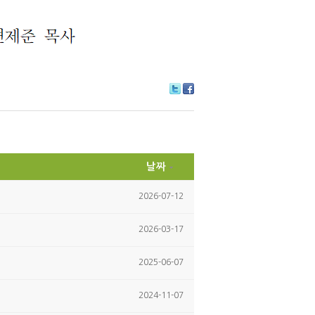
Tw
Fa
itte
ce
r
bo
ok
날짜
2026-07-12
2026-03-17
2025-06-07
2024-11-07