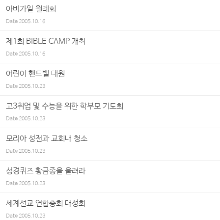
아비가일 월례회
Date
2005.10.16
제1회 BIBLE CAMP 개최
Date
2005.10.16
어린이 핸드벨 대원
Date
2005.10.23
고3취업 및 수능을 위한 학부모 기도회
Date
2005.10.23
모리아 성전과 교회내 청소
Date
2005.10.23
성경퀴즈 황금종을 울려라
Date
2005.10.23
세계선교 연합총회 대성회
Date
2005.10.23