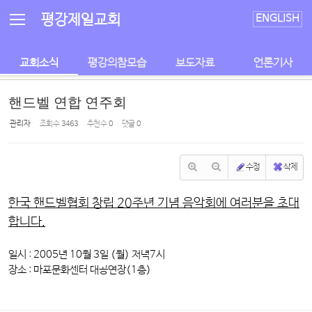
Sketchbook5, 스케치북5
Sketchbook5, 스케치북5
평강제일교회
ENGLISH
교회소식
평강의참모습
보도자료
언론기사
핸드벨 연합 연주회
관리자
조회 수
3463
추천 수
0
댓글
0
수정
삭제
한국 핸드벨협회 창립 20주년 기념 음악회에 여러분을 초대
합니다.
일시 : 2005년 10월 3일 (월) 저녁7시
장소 : 마포문화센터 대공연장(1층)