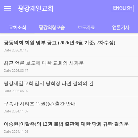
Sketchbook5, 스케치북5
Sketchbook5, 스케치북5
평강제일교회
ENGLISH
교회소식
평강의참모습
보도자료
언론기사
공동의회 회원 명부 공고 (2026년 6월 기준, 2차수정)
Date
2026.07.12
최근 언론 보도에 대한 교회의 사과문
Date
2026.03.17
평강제일교회 임시 당회장 파견 결의의 건
Date
2025.06.07
구속사 시리즈 12권(상) 출간 안내
Date
2024.11.07
이승현(이탈측)의 12권 불법 출판에 대한 당회 규탄 결의문
Date
2024.11.03