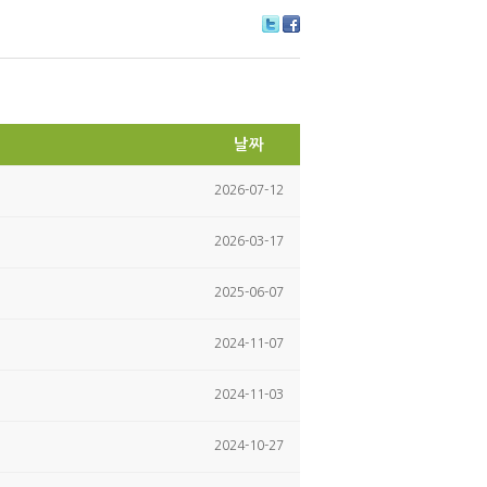
Tw
Fa
itte
ce
r
bo
ok
날짜
2026-07-12
2026-03-17
2025-06-07
2024-11-07
2024-11-03
2024-10-27