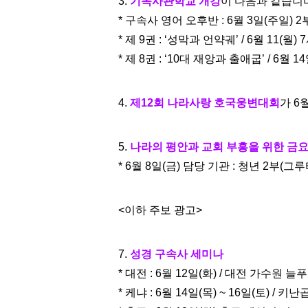
3.
기독사관학교 개강
이 다음과 같습니
* 구속사 영어 오후반 : 6월 3일(주일)
* 제 9권 : ‘성막과 언약궤’ / 6월 11(월
* 제 8권 : ‘10대 재앙과 출애굽’ / 6
4.
제12회 나라사랑 호국웅변대회
가 6
5.
나라의 평안과 교회 부흥을 위한 금
* 6월 8일(금) 담당 기관 : 청년 2부(그
<이하 주보 광고>
7.
성경 구속사 세미나
* 대전 : 6월 12일(화) / 대전 가수원 
* 케냐 : 6월 14일(목) ~ 16일(토) / 