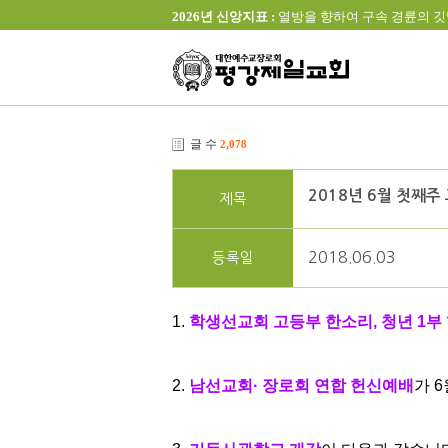
2026년 신앙지표 :
열방을 향하여 구속 경륜의 깃발을 높이 
글 수
2,078
2018년 6월 첫째주
제목
2018.06.03
등록일
1.
학생선교회 고등부 한소리, 청년 1부
2.
남선교회· 장로회 연합 헌신예배
가 