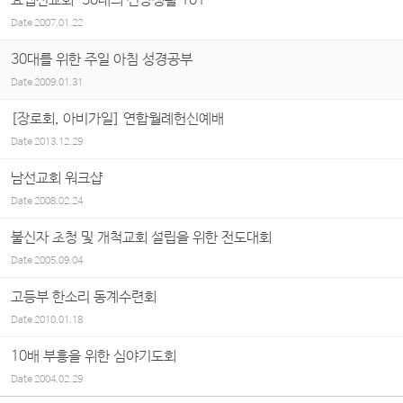
요셉선교회 "30대의 신앙생활 101"
Date
2007.01.22
30대를 위한 주일 아침 성경공부
Date
2009.01.31
[장로회, 아비가일] 연합월례헌신예배
Date
2013.12.29
남선교회 워크샵
Date
2008.02.24
불신자 초청 및 개척교회 설립을 위한 전도대회
Date
2005.09.04
고등부 한소리 동계수련회
Date
2010.01.18
10배 부흥을 위한 심야기도회
Date
2004.02.29