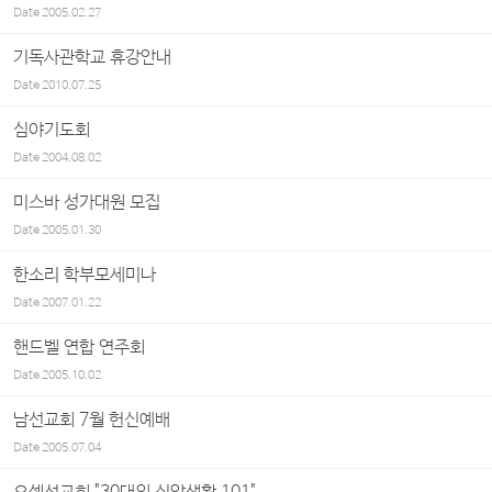
Date
2005.02.27
기독사관학교 휴강안내
Date
2010.07.25
심야기도회
Date
2004.08.02
미스바 성가대원 모집
Date
2005.01.30
한소리 학부모세미나
Date
2007.01.22
핸드벨 연합 연주회
Date
2005.10.02
남선교회 7월 헌신예배
Date
2005.07.04