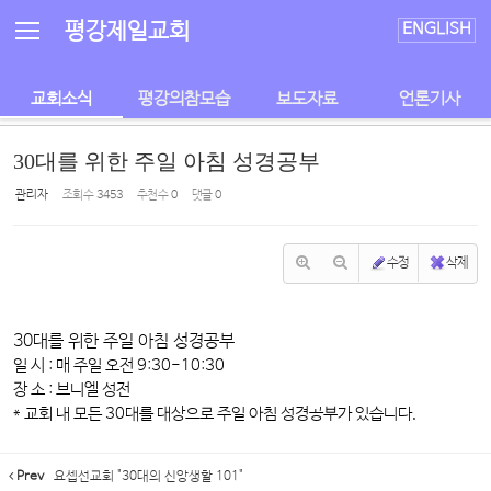
Sketchbook5, 스케치북5
Sketchbook5, 스케치북5
평강제일교회
ENGLISH
교회소식
평강의참모습
보도자료
언론기사
30대를 위한 주일 아침 성경공부
관리자
조회 수
3453
추천 수
0
댓글
0
수정
삭제
30대를 위한 주일 아침 성경공부
일 시 : 매 주일 오전 9:30-10:30
장 소 : 브니엘 성전
* 교회 내 모든 30대를 대상으로 주일 아침 성경공부가 있습니다.
Prev
요셉선교회 "30대의 신앙생활 101"