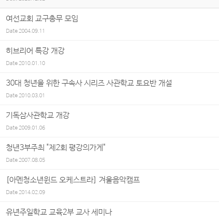
여선교회 교구총무 모임
Date
2004.09.11
히브리어 특강 개강
Date
2010.01.10
30대 청년을 위한 구속사 시리즈 사관학교 토요반 개설
Date
2010.03.01
기독삼사관학교 개강
Date
2009.01.06
청년3부주최 "제2회 평강의가게"
Date
2007.08.05
[아멘청소년윈드 오케스트라] 겨울음악캠프
Date
2014.02.09
유년주일학교 교육2부 교사 세미나