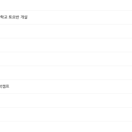
관학교 토요반 개설
악캠프