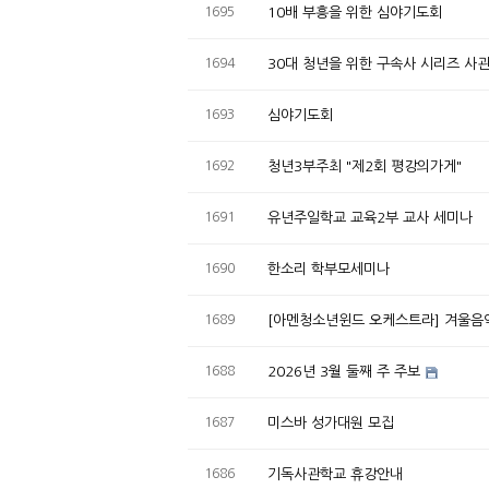
1695
10배 부흥을 위한 심야기도회
1694
30대 청년을 위한 구속사 시리즈 사
1693
심야기도회
1692
청년3부주최 "제2회 평강의가게"
1691
유년주일학교 교육2부 교사 세미나
1690
한소리 학부모세미나
1689
[아멘청소년윈드 오케스트라] 겨울음
1688
2026년 3월 둘째 주 주보
1687
미스바 성가대원 모집
1686
기독사관학교 휴강안내