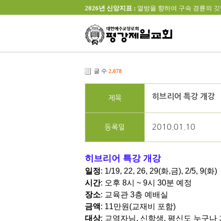
2026년 신앙지표 :
열방을 향하여 구속 경륜의 깃발을 높이 
글 수
2,078
히브리어 특강 개강
제목
2010.01.10
등록일
히브리어 특강 개강
일정
: 1/19, 22, 26, 29(화,금), 2/5, 9(화)
시간
: 오후 8시 ~ 9시 30분 예정
장소
: 교육관 3층 예배실
금액
: 11만원(교재비 포함)
대상
: 교역자님, 신학생, 평신도 누구나