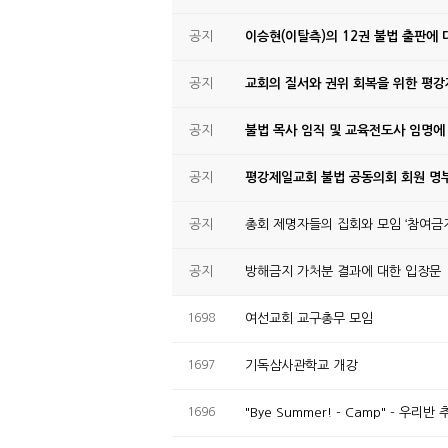
공지
이승현(이탈측)의 12권 불법 출판에 
공지
교회의 질서와 권위 회복을 위한 평
공지
불법 목사 임직 및 교육전도사 임명에
공지
평강제일교회 불법 공동의회 회원 명부
공지
총회 제명자들의 집회와 모임 ‘참여금지
공지
방해금지 가처분 결과에 대한 입장문
1698
여선교회 교구총무 모임
1697
기독삼사관학교 개강
1696
"Bye Summer! - Camp" - 우