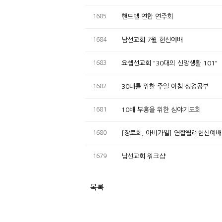
1685
핸드벨 연합 연주회
1684
남선교회 7월 헌신예배
1683
요셉선교회 "30대의 신앙생활 101"
1682
30대를 위한 주일 아침 성경공부
1681
10배 부흥을 위한 심야기도회
1680
[장로회, 아비가일] 연합월례헌신예배
1679
남선교회 워크샵
목록