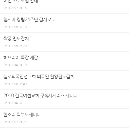
여선교회 모임 안내
Date
2007.01.16
헵시바 창립24주년 감사 예배
Date
2005.04.10
짝궁 전도잔치
Date
2005.06.20
히브리어 특강 개강
Date
2010.01.10
실로외국인선교회 외국인 찬양전도집회
Date
2008.03.09
2010 전국여선교회 구속사시리즈 세미나
Date
2010.04.11
한소리 학부모세미나
Date
2007.01.22