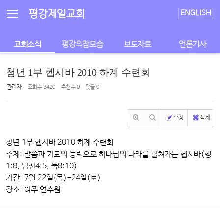
Sketchbook5, 스케치북5
Sketchbook5, 스케치북5
평강제일교회
ENGLISH
교회소식
평강의참모습
보도자료
언론기사
청년 1부 헵시바 2010 하계 수련회
관리자
조회 수
3420
추천 수
0
댓글
0
수정
삭제
청년 1부 헵시바 2010 하계 수련회
주제: 말씀과 기도의 능력으로 하나님의 나라를 펼쳐가는 헵시바(행
1:8, 딤전4:5, 눅8:10)
기간: 7월 22일(목)-24일(토)
장소: 여주 연수원