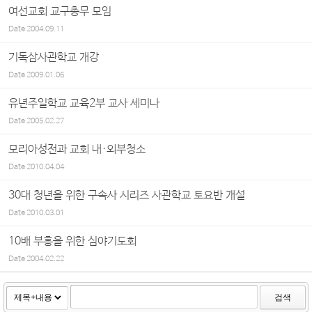
여선교회 교구총무 모임
Date
2004.09.11
기독삼사관학교 개강
Date
2009.01.06
유년주일학교 교육2부 교사 세미나
Date
2005.02.27
모리아성전과 교회 내·외부청소
Date
2010.04.04
30대 청년을 위한 구속사 시리즈 사관학교 토요반 개설
Date
2010.03.01
10배 부흥을 위한 심야기도회
Date
2004.02.22
검색