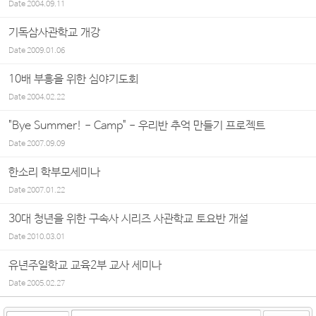
Date
2004.09.11
기독삼사관학교 개강
Date
2009.01.06
10배 부흥을 위한 심야기도회
Date
2004.02.22
"Bye Summer! - Camp" - 우리반 추억 만들기 프로젝트
Date
2007.09.09
한소리 학부모세미나
Date
2007.01.22
30대 청년을 위한 구속사 시리즈 사관학교 토요반 개설
Date
2010.03.01
유년주일학교 교육2부 교사 세미나
Date
2005.02.27