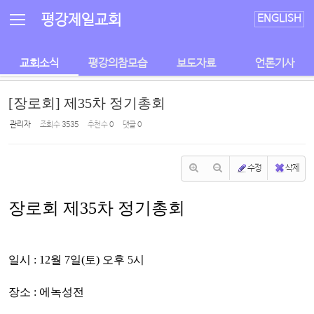
Sketchbook5, 스케치북5
Sketchbook5, 스케치북5
평강제일교회
ENGLISH
교회소식
평강의참모습
보도자료
언론기사
[장로회] 제35차 정기총회
관리자
조회 수
3535
추천 수
0
댓글
0
수정
삭제
장로회 제35차 정기총회
일시 :
12월 7일(토) 오후 5시
장소 :
에녹성전