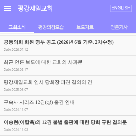
Sketchbook5, 스케치북5
Sketchbook5, 스케치북5
평강제일교회
ENGLISH
교회소식
평강의참모습
보도자료
언론기사
공동의회 회원 명부 공고 (2026년 6월 기준, 2차수정)
Date
2026.07.12
최근 언론 보도에 대한 교회의 사과문
Date
2026.03.17
평강제일교회 임시 당회장 파견 결의의 건
Date
2025.06.07
구속사 시리즈 12권(상) 출간 안내
Date
2024.11.07
이승현(이탈측)의 12권 불법 출판에 대한 당회 규탄 결의문
Date
2024.11.03