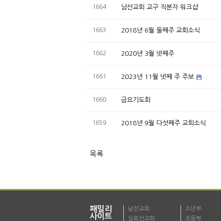
1664
남선교회 교구 직분자 워크샵
1663
2018년 6월 둘째주 교회소식
1662
2020년 3월 넷째주
1661
2023년 11월 넷째 주 주보
1660
금요기도회
1659
2018년 9월 다섯째주 교회소식
목록
패밀리
남선교회
소년부
사이트
실로선교회
초등부