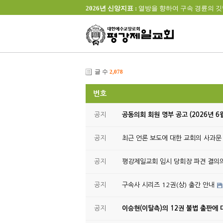
2026년 신앙지표 :
열방을 향하여 구속 경륜의 깃발을 높이 
글 수
2,078
번호
공지
공동의회 회원 명부 공고 (2026년 6
공지
최근 언론 보도에 대한 교회의 사과문
공지
평강제일교회 임시 당회장 파견 결의
공지
구속사 시리즈 12권(상) 출간 안내
공지
이승현(이탈측)의 12권 불법 출판에 