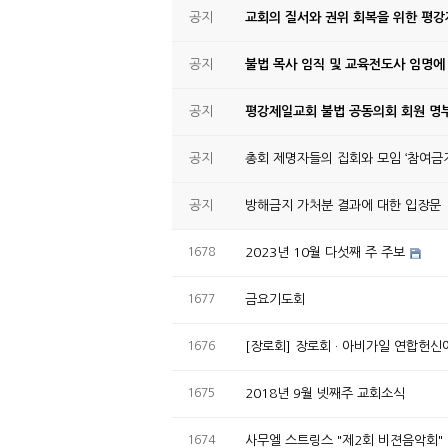
공지
교회의 질서와 권위 회복을 위한 평
공지
불법 목사 임직 및 교육전도사 임명에
공지
평강제일교회 불법 공동의회 회원 명부
공지
총회 제명자들의 집회와 모임 ‘참여금지
공지
방해금지 가처분 결과에 대한 입장문
1678
2023년 10월 다섯째 주 주보
1677
금요기도회
1676
[장로회] 장로회 · 아비가일 연합헌신
1675
2018년 9월 넷째주 교회소식
1674
사무엘 스트링스 "제2회 비젼음악회"