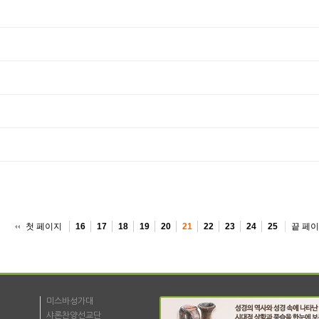
첫 페이지
끝 페
16
17
18
19
20
21
22
23
24
25
미스바성가대
샤론찬양선교단