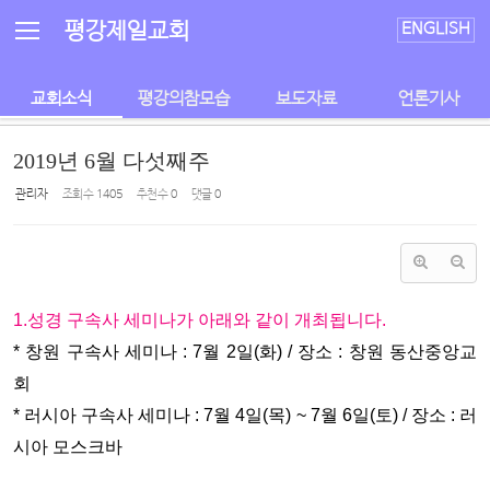
Sketchbook5, 스케치북5
Sketchbook5, 스케치북5
평강제일교회
ENGLISH
교회소식
평강의참모습
보도자료
언론기사
2019년 6월 다섯째주
관리자
조회 수
1405
추천 수
0
댓글
0
1.성경 구속사 세미나가 아래와 같이 개최됩니다.
* 창원 구속사 세미나 : 7월 2일(화) / 장소 : 창원 동산중앙교
회
* 러시아 구속사 세미나 : 7월 4일(목) ~ 7월 6일(토) / 장소 : 러
시아 모스크바