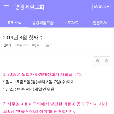
Sketchbook5, 스케치북5
Sketchbook5, 스케치북5
평강제일교회
ENGLISH
교회소식
평강의참모습
보도자료
언론기사
2019년 8월 첫째주
관리자
조회 수
1237
추천 수
0
댓글
0
1. 2019년 목회자 하계대성회가 개최됩니다.
* 일시 : 8월 5일(월)부터 8월 7일(수)까지
* 장소 :
여주 평강제일연수원
2. 사무엘 어린이구역에서 발간한 어린이 공과 구속사 시리
즈 8권 “횃불 언약의 성취”를 판매합니다.