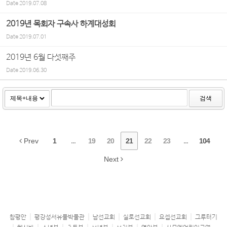
Date
2019.07.08
2019년 목회자 구속사 하계대성회
Date
2019.07.01
2019년 6월 다섯째주
Date
2019.06.30
검색
Prev
1
...
19
20
21
22
23
...
104
Next
참평안
평강성서유물박물관
남선교회
실로선교회
요셉선교회
그루터기