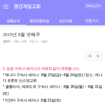
Sketchbook5, 스케치북5
Sketchbook5, 스케치북5
평강제일교회
ENGLISH
교회소식
평강의참모습
보도자료
언론기사
2019년 8월 셋째주
관리자
조회 수
1340
추천 수
0
댓글
0
1. 성경 구속사 세미나가 아래와 같이 개최됩니다.
* 캐나다 구속사 세미나 : 8월 23일(금)~ 8월 24일(토) / 장소 : 캐나
다 토론토 산소망교회
* 콜롬비아, 에콰도르 구속사 세미나 : 8월 26일(월) ~ 8월 31일
(토)
* 미얀마 구속사 세미나 : 8월 31일(토)