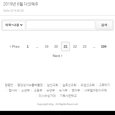
2019년 6월 다섯째주
Date
2019.06.30
검색
Prev
1
...
19
20
21
22
23
...
104
Next
참평안
평강성서유물박물관
남선교회
실로선교회
요셉선교회
그루터기
헵시바
소년부
초등부
유년부
유치부
영아부
사무엘어린이구역
미스바성가대
기독사관학교
Copyright 2015
All Rights Reserved.