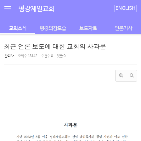
Sketchbook5, 스케치북5
Sketchbook5, 스케치북5
평강제일교회
ENGLISH
교회소식
평강의참모습
보도자료
언론기사
최근 언론 보도에 대한 교회의 사과문
관리자
조회 수
13142
추천 수
0
댓글
0