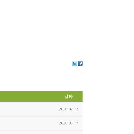
Tw
Fa
itte
ce
r
bo
ok
날짜
2026-07-12
2026-03-17