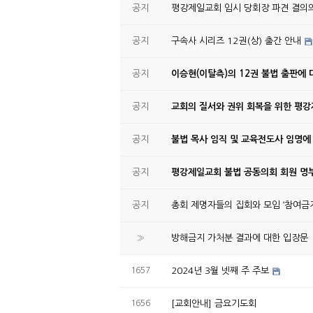
공지
평강제일교회 임시 당회장 파견 결의
공지
구속사 시리즈 12권(상) 출간 안내
공지
이승현(이탈측)의 12권 불법 출판에 
공지
교회의 질서와 권위 회복을 위한 평
공지
불법 목사 임직 및 교육전도사 임명에
공지
평강제일교회 불법 공동의회 회원 명부
공지
총회 제명자들의 집회와 모임 ‘참여금지
»
방해금지 가처분 결과에 대한 입장문
1657
2024년 3월 넷째 주 주보
1656
[교회안내] 금요기도회