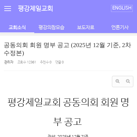
Sketchbook5, 스케치북5
Sketchbook5, 스케치북5
평강제일교회
ENGLISH
교회소식
평강의참모습
보도자료
언론기사
공동의회 회원 명부 공고 (2025년 12월 기준, 2차
수정본)
관리자
조회 수
12361
추천 수
0
댓글
0
평강제일교회 공동의회 회원 명
부 공고