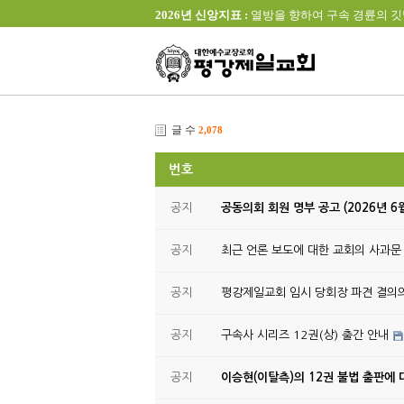
2026년 신앙지표 :
열방을 향하여 구속 경륜의 깃발을 높이 
글 수
2,078
번호
공지
공동의회 회원 명부 공고 (2026년 6
공지
최근 언론 보도에 대한 교회의 사과문
공지
평강제일교회 임시 당회장 파견 결의
공지
구속사 시리즈 12권(상) 출간 안내
공지
이승현(이탈측)의 12권 불법 출판에 