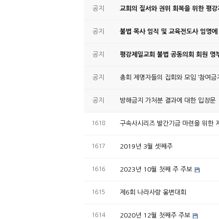
공지
교회의 질서와 권위 회복을 위한 평
공지
불법 목사 임직 및 교육전도사 임명에
공지
평강제일교회 불법 공동의회 회원 명부
공지
총회 제명자들의 집회와 모임 ‘참여금지
공지
방해금지 가처분 결과에 대한 입장문
1618
구속사시리즈 발간기금 마련을 위한 제
1617
2019년 3월 셋째주
1616
2023년 10월 첫째 주 주보
1615
제6회 나라사랑 웅변대회
1614
2020년 12월 첫째주 주보