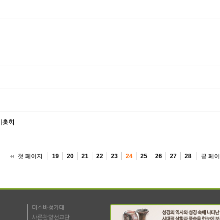
기총회
첫 페이지
끝 페
19
20
21
22
23
24
25
26
27
28
미스바성가대
샤론찬양선교단