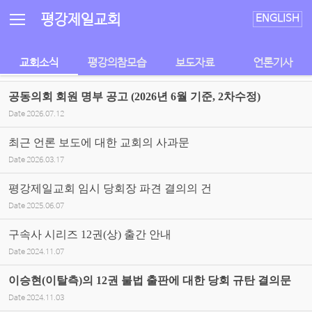
Sketchbook5, 스케치북5
Sketchbook5, 스케치북5
평강제일교회
ENGLISH
교회소식
평강의참모습
보도자료
언론기사
공동의회 회원 명부 공고 (2026년 6월 기준, 2차수정)
Date
2026.07.12
최근 언론 보도에 대한 교회의 사과문
Date
2026.03.17
평강제일교회 임시 당회장 파견 결의의 건
Date
2025.06.07
구속사 시리즈 12권(상) 출간 안내
Date
2024.11.07
이승현(이탈측)의 12권 불법 출판에 대한 당회 규탄 결의문
Date
2024.11.03