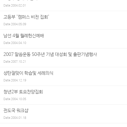
Date
2004.02.01
고등부 '캠퍼스 비전 집회'
Date
2004.05.09
남선 4월 월례헌신예배
Date
2004.04.10
2007 말씀운동 50주년 기념 대성회 및 출판기념행사
Date
2007.10.21
성탄절맞이 학습및 세례의식
Date
2004.12.19
청년2부 토요찬양집회
Date
2004.10.05
전도국 워크샵
Date
2004.01.18