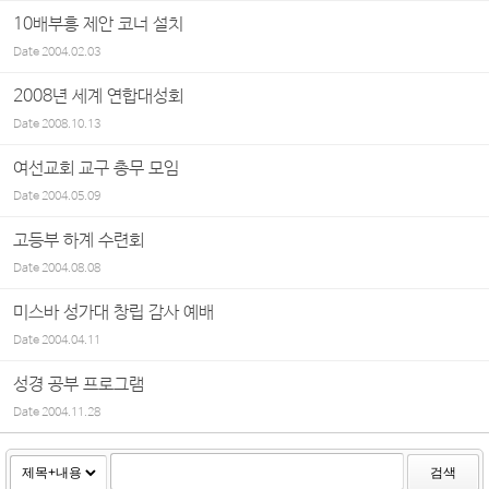
10배부흥 제안 코너 설치
Date
2004.02.03
2008년 세계 연합대성회
Date
2008.10.13
여선교회 교구 총무 모임
Date
2004.05.09
고등부 하계 수련회
Date
2004.08.08
미스바 성가대 창립 감사 예배
Date
2004.04.11
성경 공부 프로그램
Date
2004.11.28
검색