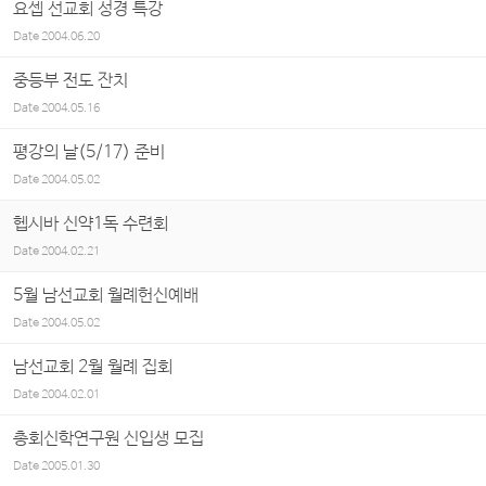
요셉 선교회 성경 특강
Date
2004.06.20
중등부 전도 잔치
Date
2004.05.16
평강의 날(5/17) 준비
Date
2004.05.02
헵시바 신약1독 수련회
Date
2004.02.21
5월 남선교회 월례헌신예배
Date
2004.05.02
남선교회 2월 월례 집회
Date
2004.02.01
총회신학연구원 신입생 모집
Date
2005.01.30