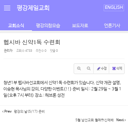
Sketchbook5, 스케치북5
Sketchbook5, 스케치북5
평강제일교회
ENGLISH
교회소식
평강의참모습
보도자료
언론기사
헵시바 신약1독 수련회
관리자
조회 수
4733
추천 수
0
댓글
0
수정
삭제
청년1부 헵시바선교회에서 신약1독 수련회가 있습니다. 신약 개관 설명,
이승현 목사님의 강의, 다양한 이벤트(!!) 준비 일시 : 2월 29일 ~ 3월 1
일(오후 7시 부터) 장소 : 헤브론 성전
Prev
평강의 날(5/17) 준비
5월 남선교회 월례헌신예배
Next