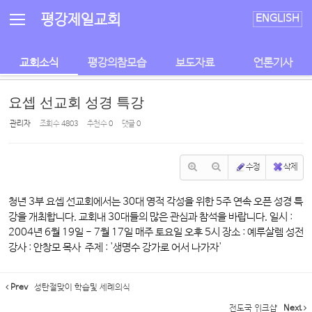
Sketchbook5, 스케치북5
Sketchbook5, 스케치북5
평강제일교회
ENGLISH
교회소식
평강의참모습
보도자료
언론기사
요셉 선교회 성경 특강
관리자
조회 수
4803
추천 수
0
댓글
0
수정
삭제
청년 3부 요셉 선교회에서는 30대 영적 각성을 위한 5주 연속 오픈 성경 특
강을 개최합니다. 교회내 30대들의 많은 관심과 참석을 바랍니다. 일시 :
2004년 6월 19일 - 7월 17일 매주 토요일 오후 5시 장소 : 예루살렘 성전
강사 : 안창모 목사 주제 : '생명수 강가로 어서 나가자'
Prev
성탄절맞이 학습및 세례의식
전도국 워크샵
Next