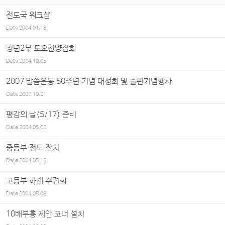
전도국 워크샵
Date
2004.01.18
청년2부 토요찬양집회
Date
2004.10.05
2007 말씀운동 50주년 기념 대성회 및 출판기념행사
Date
2007.10.21
평강의 날(5/17) 준비
Date
2004.05.02
중등부 전도 잔치
Date
2004.05.16
고등부 하계 수련회
Date
2004.08.08
10배부흥 제안 코너 설치