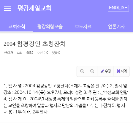
Sketchbook5, 스케치북5
Sketchbook5, 스케치북5
평강제일교회
ENGLISH
교회소식
평강의참모습
보도자료
언론기사
2004 참평강인 초청잔치
관리자
조회 수
4682
추천 수
0
댓글
0
수정
삭제
1. 행 사 명 : 2004 참평강인 초청잔치(소제:보고싶은 친구야) 2. 일시 및
장소 : 2004.10.14(목) 오후7시, 모리아성전 3. 주 관 : 남녀선교회 연합
4. 행 사 개 요 : 2004년 새생명 축제의 일환으로 교회 등록후 출석을 안하
는 교인을 초청하여 말씀과 행사로 만남의 기쁨을 나누는 대잔치 5. 행 사
내 용 : 1부 예배, 2부 행사