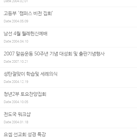
Date
2004.02.01
고등부 '캠퍼스 비전 집회'
Date
2004.05.09
남선 4월 월례헌신예배
Date
2004.04.10
2007 말씀운동 50주년 기념 대성회 및 출판기념행사
Date
2007.10.21
성탄절맞이 학습및 세례의식
Date
2004.12.19
청년2부 토요찬양집회
Date
2004.10.05
전도국 워크샵
Date
2004.01.18
요셉 선교회 성경 특강