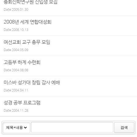
총회신학연구원 신입생 모집
Date
2005.01.30
2008년 세계 연합대성회
Date
2008.10.13
여선교회 교구 총무 모임
Date
2004.05.09
고등부 하계 수련회
Date
2004.08.08
미스바 성가대 창립 감사 예배
Date
2004.04.11
성경 공부 프로그램
Date
2004.11.28
검색